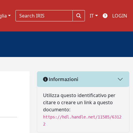
glia
IT
LOGIN
Informazioni
e
Utilizza questo identificativo per
citare o creare un link a questo
documento:
https://hdl.handle.net/11585/6312
2