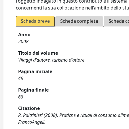
l'oggetto indagato in questo contributo è il sistema
concernenti la sua collocazione nell'ambito dello stu
Scheda breve
Scheda completa
Scheda c
Anno
2008
Titolo del volume
Vilaggi d'autore, turismo d'attore
Pagina iniziale
49
Pagina finale
63
Citazione
R. Paltrinieri (2008). Pratiche e rituali di consumo al
FrancoAngeli.