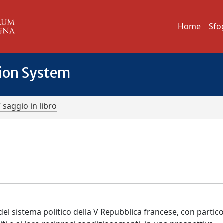
Home
Sfo
tion System
/ saggio in libro
e del sistema politico della V Repubblica francese, con partic