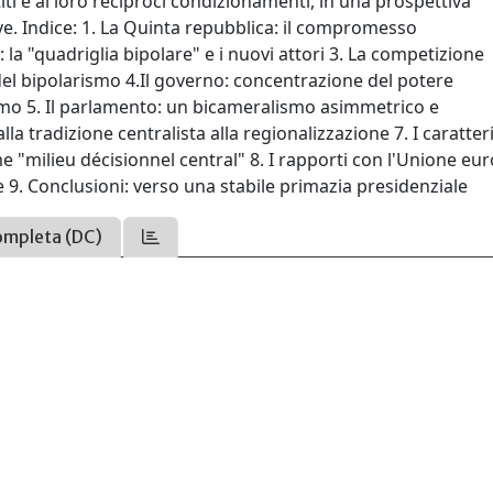
iti e ai loro reciproci condizionamenti, in una prospettiva
ive. Indice: 1. La Quinta repubblica: il compromesso
: la "quadriglia bipolare" e i nuovi attori 3. La competizione
del bipolarismo 4.Il governo: concentrazione del potere
smo 5. Il parlamento: un bicameralismo asimmetrico e
lla tradizione centralista alla regionalizzazione 7. I caratter
 "milieu décisionnel central" 8. I rapporti con l'Unione eu
le 9. Conclusioni: verso una stabile primazia presidenziale
ompleta (DC)