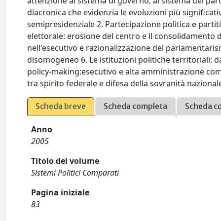
attenzione al sistema di governo, al sistema dei part
diacronica che evidenzia le evoluzioni più significat
semipresidenziale 2. Partecipazione politica e partiti
elettorale: erosione del centro e il consolidamento 
nell'esecutivo e razionalizzazione del parlamentari
disomogeneo 6. Le istituzioni politiche territoriali: da
policy-making:esecutivo e alta amministrazione come
tra spirito federale e difesa della sovranità naziona
Scheda breve
Scheda completa
Scheda c
Anno
2005
Titolo del volume
Sistemi Politici Comparati
Pagina iniziale
83