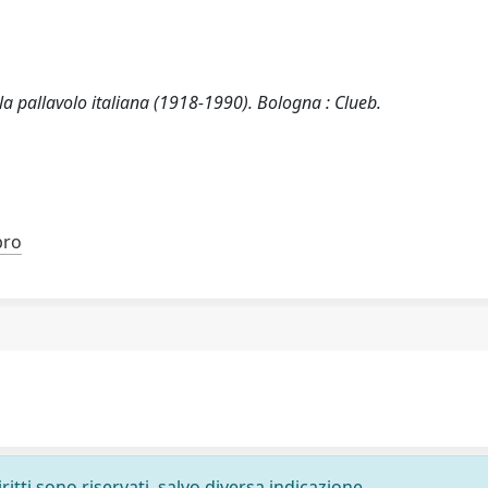
lla pallavolo italiana (1918-1990). Bologna : Clueb.
bro
ritti sono riservati, salvo diversa indicazione.