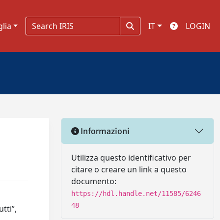
glia
IT
LOGIN
Informazioni
Utilizza questo identificativo per
citare o creare un link a questo
documento:
https://hdl.handle.net/11585/6246
48
tti”,