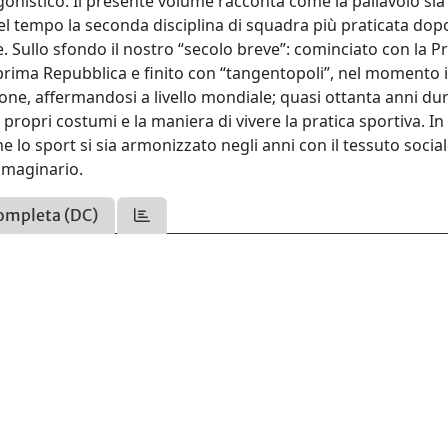
gonistico. Il presente volume racconta come la pallavolo sia
el tempo la seconda disciplina di squadra più praticata dopo
e. Sullo sfondo il nostro “secolo breve”: cominciato con la P
prima Repubblica e finito con “tangentopoli”, nel momento in
one, affermandosi a livello mondiale; quasi ottanta anni dur
propri costumi e la maniera di vivere la pratica sportiva. I
 lo sport si sia armonizzato negli anni con il tessuto socia
mmaginario.
ompleta (DC)