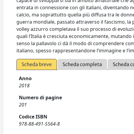
capace di svilupparsi sia in ambito amatoriale che a
entrata in connessione con gli italiani, diventando n
calcio, ma soprattutto quella più diffusa tra le donn
guerra mondiale, passato attraverso il fascismo, la 
volley azzurro completava il suo processo di evoluzi
quali l’Italia è cresciuta economicamente, mutando i 
senso la pallavolo ci dà il modo di comprendere come
italiano, spesso rappresentandone l’immagine e l’i
Scheda breve
Scheda completa
Scheda c
Anno
2018
Numero di pagine
201
Codice ISBN
978-88-491-5564-8