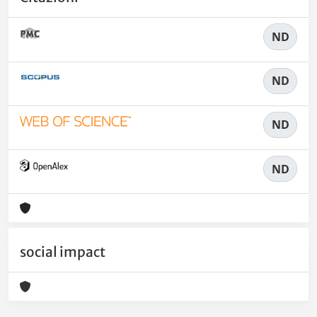
ND
ND
ND
ND
social impact