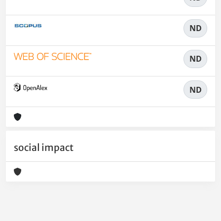
ND
ND
ND
social impact