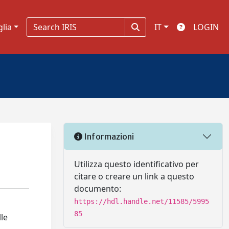
glia
IT
LOGIN
Informazioni
Utilizza questo identificativo per
citare o creare un link a questo
documento:
https://hdl.handle.net/11585/5995
85
lle