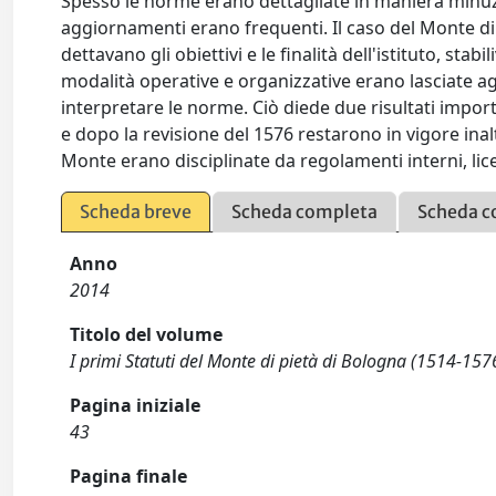
Spesso le norme erano dettagliate in maniera minuzio
aggiornamenti erano frequenti. Il caso del Monte di 
dettavano gli obiettivi e le finalità dell'istituto, st
modalità operative e organizzative erano lasciate a
interpretare le norme. Ciò diede due risultati importa
e dopo la revisione del 1576 restarono in vigore inalter
Monte erano disciplinate da regolamenti interni, lic
Scheda breve
Scheda completa
Scheda c
Anno
2014
Titolo del volume
I primi Statuti del Monte di pietà di Bologna (1514-157
Pagina iniziale
43
Pagina finale