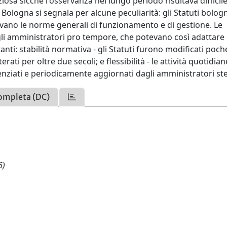
sa sicché l'osservanza nel lungo periodo risultava difficile 
Bologna si segnala per alcune peculiarità: gli Statuti bolog
abilivano le norme generali di funzionamento e di gestione. Le
gli amministratori pro tempore, che potevano così adattare
nti: stabilità normativa - gli Statuti furono modificati poch
ati per oltre due secoli; e flessibilità - le attività quotidian
enziati e periodicamente aggiornati dagli amministratori ste
ompleta (DC)
6)