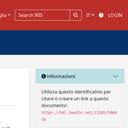
glia
IT
LOGIN
Informazioni
Utilizza questo identificativo per
citare o creare un link a questo
documento:
https://hdl.handle.net/11585/5966
56
.