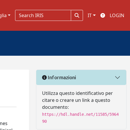
glia
IT
LOGIN
Informazioni
Utilizza questo identificativo per
citare o creare un link a questo
documento:
https://hdl.handle.net/11585/5964
90
ines