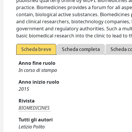
published quarterly online by MDPI. Biomedicines ai
practice. Biomedicines provides a forum for all as
contain, biological active substances. Biomedicines
and clinical researchers, biotechnology companies, 
government and regulatory authorities. Such a multi
basic biomedical research into the clinic to lead to 
Scheda breve
Scheda completa
Scheda c
Anno fine ruolo
In corso di stampa
Anno inizio ruolo
2015
Rivista
BIOMEDICINES
Tutti gli autori
Letizia Polito