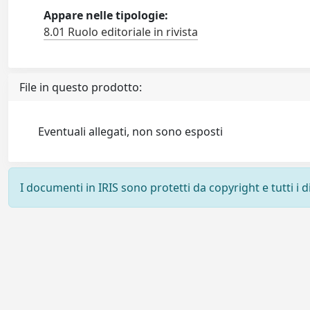
Appare nelle tipologie:
8.01 Ruolo editoriale in rivista
File in questo prodotto:
Eventuali allegati, non sono esposti
I documenti in IRIS sono protetti da copyright e tutti i di
Powered by
IRIS
-
about IRIS
-
Utilizzo dei cookie
-