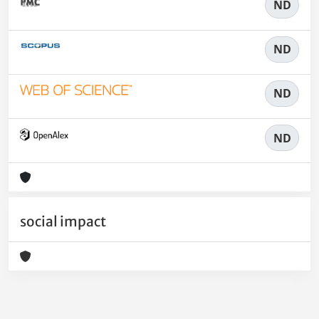
ND
ND
ND
ND
social impact