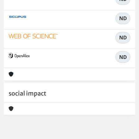
ND
ND
ND
social impact