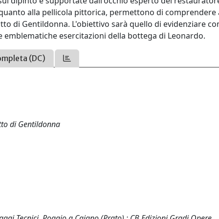
sul dipinto e supportate dall'occhio esperto del restaurator
o quanto alla pellicola pittorica, permettono di comprendere
tto di Gentildonna. L'obiettivo sarà quello di evidenziare co
le emblematiche esercitazioni della bottega di Leonardo.
ompleta (DC)
tto di Gentildonna
 Saggi Tecnici. Poggio a Caiano (Prato) : CB Edizioni Gradi Opere.