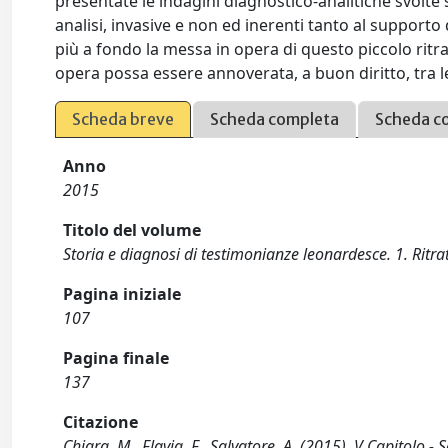
presentate le indagini diagnostico-analitiche svolte 
analisi, invasive e non ed inerenti tanto al support
più a fondo la messa in opera di questo piccolo ritra
opera possa essere annoverata, a buon diritto, tra 
Scheda breve
Scheda completa
Scheda c
Anno
2015
Titolo del volume
Storia e diagnosi di testimonianze leonardesce. 1. Ritra
Pagina iniziale
107
Pagina finale
137
Citazione
Chiara, M., Flavia, F., Salvatore, A. (2015). V Capitolo -