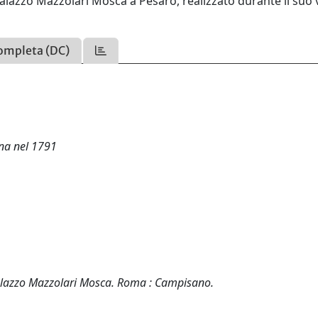
 palazzo Mazzolari Mosca a Pesaro, realizzato durante il suo 
ompleta (DC)
gna nel 1791
palazzo Mazzolari Mosca. Roma : Campisano.