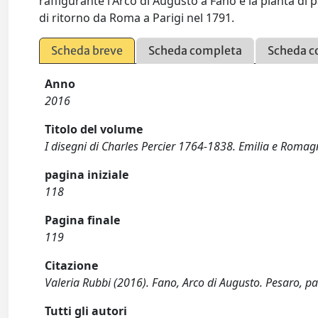
raffigurante l'Arco di Augusto a Fano e la pianta di
di ritorno da Roma a Parigi nel 1791.
Scheda breve
Scheda completa
Scheda c
Anno
2016
Titolo del volume
I disegni di Charles Percier 1764-1838. Emilia e Roma
pagina iniziale
118
Pagina finale
119
Citazione
Valeria Rubbi (2016). Fano, Arco di Augusto. Pesaro, 
Tutti gli autori