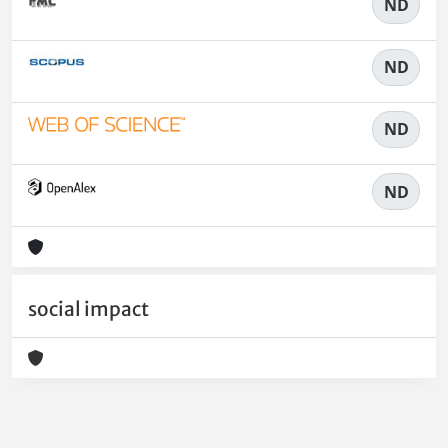
ND
ND
ND
ND
social impact