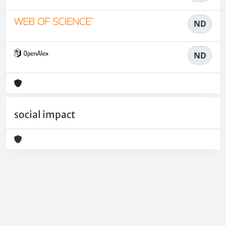
ND
ND
social impact