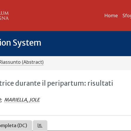
Home
Sfo
tion System
Riassunto (Abstract)
rice durante il peripartum: risultati
O
;
MARIELLA, JOLE
ompleta (DC)