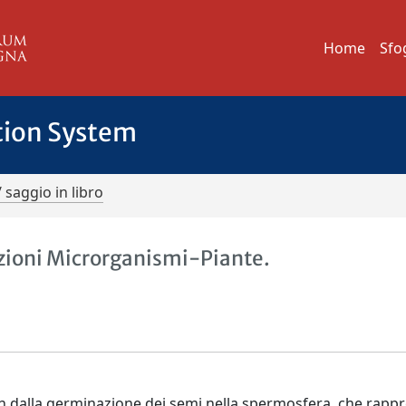
Home
Sfo
tion System
/ saggio in libro
iazioni Microrganismi-Piante.
fin dalla germinazione dei semi nella spermosfera, che rapp