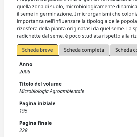
quella zona di suolo, microbiologicamente dinamica
il seme in germinazione. I microrganismi che colon
importanza nell’influenzare la tipologia delle popo
rizosfera della pianta originatasi da quel seme. La
radichette dal seme, è poco studiata rispetto alla ri
Scheda breve
Scheda completa
Scheda c
Anno
2008
Titolo del volume
Microbiologia Agroambientale
Pagina iniziale
195
Pagina finale
228