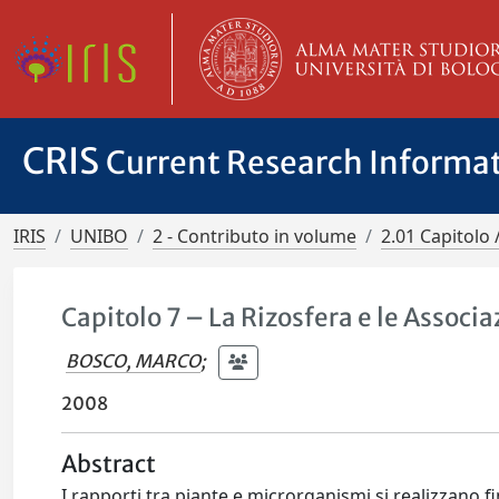
CRIS
Current Research Informa
IRIS
UNIBO
2 - Contributo in volume
2.01 Capitolo 
Capitolo 7 – La Rizosfera e le Assoc
BOSCO, MARCO
;
2008
Abstract
I rapporti tra piante e microrganismi si realizzano 