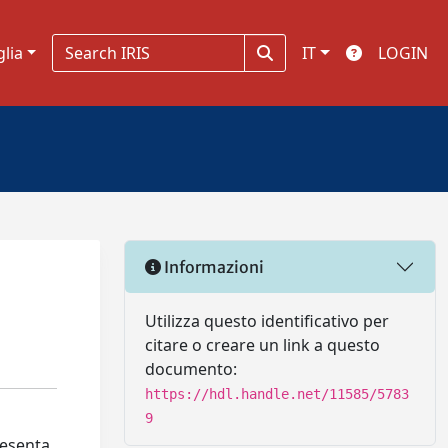
glia
IT
LOGIN
Informazioni
Utilizza questo identificativo per
citare o creare un link a questo
documento:
https://hdl.handle.net/11585/5783
9
resenta