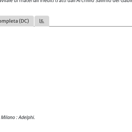
vvale di materiali inediti tratti dall'Archivio Savinio del Gab
ompleta (DC)
 Milano : Adelphi.