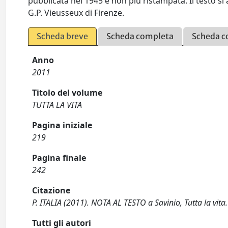
pubblicata nel 1945 e non più ristampata. Il testo si a
G.P. Vieusseux di Firenze.
Scheda breve
Scheda completa
Scheda c
Anno
2011
Titolo del volume
TUTTA LA VITA
Pagina iniziale
219
Pagina finale
242
Citazione
P. ITALIA (2011). NOTA AL TESTO a Savinio, Tutta la vita.
Tutti gli autori