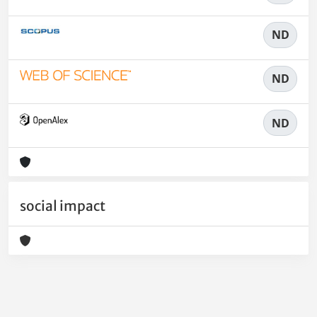
ND
ND
ND
social impact