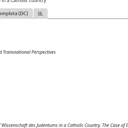
 in a Catholic country
ompleta (DC)
 Transnational Perspectives
of Wissenschaft des Judentums in a Catholic Country. The Case of It