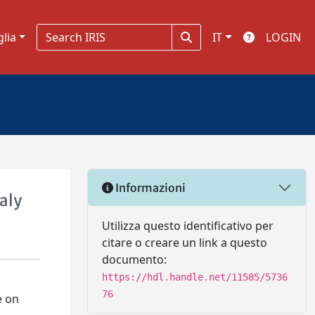
glia
IT
LOGIN
Informazioni
aly
Utilizza questo identificativo per
citare o creare un link a questo
documento:
https://hdl.handle.net/11585/5736
76
e on