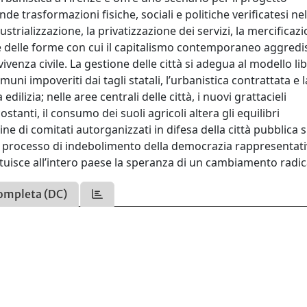
fonde trasformazioni fisiche, sociali e politiche verificatesi ne
dustrializzazione, la privatizzazione dei servizi, la mercificaz
e delle forme con cui il capitalismo contemporaneo aggredis
ivenza civile. La gestione delle città si adegua al modello lib
uni impoveriti dai tagli statali, l’urbanistica contrattata e l
dilizia; nelle aree centrali delle città, i nuovi grattacieli
costanti, il consumo dei suoli agricoli altera gli equilibri
ne di comitati autorganizzati in difesa della città pubblica s
al processo di indebolimento della democrazia rappresentati
stituisce all’intero paese la speranza di un cambiamento radic
ompleta (DC)