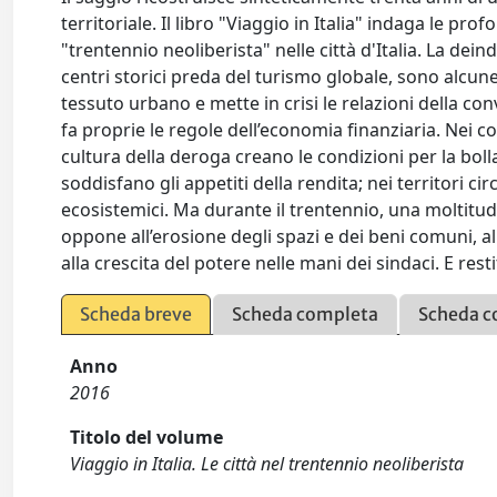
territoriale. Il libro "Viaggio in Italia" indaga le pro
"trentennio neoliberista" nelle città d'Italia. La dein
centri storici preda del turismo globale, sono alcun
tessuto urbano e mette in crisi le relazioni della conv
fa proprie le regole dell’economia finanziaria. Nei com
cultura della deroga creano le condizioni per la bolla e
soddisfano gli appetiti della rendita; nei territori cir
ecosistemici. Ma durante il trentennio, una moltitudi
oppone all’erosione degli spazi e dei beni comuni, 
alla crescita del potere nelle mani dei sindaci. E re
Scheda breve
Scheda completa
Scheda c
Anno
2016
Titolo del volume
Viaggio in Italia. Le città nel trentennio neoliberista