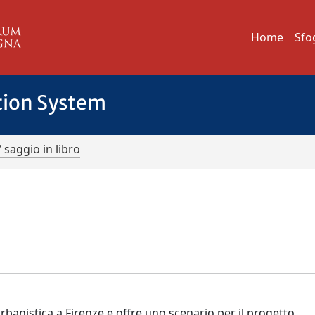
Home
Sfo
tion System
/ saggio in libro
urbanistica a Firenze e offre uno scenario per il progetto