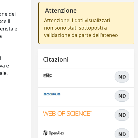
l
Attenzione
ione dei
Attenzione! I dati visualizzati
ce il
non sono stati sottoposti a
erista e
validazione da parte dell'ateneo
a
i
Citazioni
va e
ale.
ND
ND
ND
ND