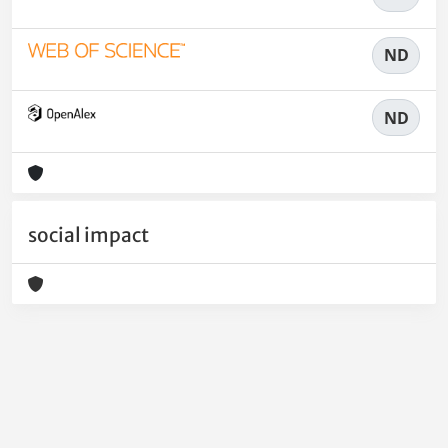
ND
ND
social impact