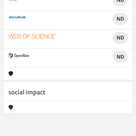
ND
ND
ND
social impact