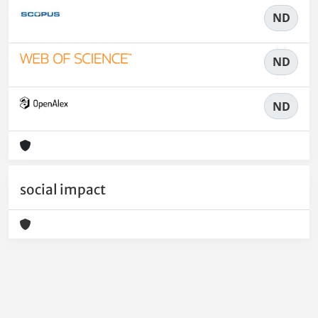
ND
ND
ND
social impact