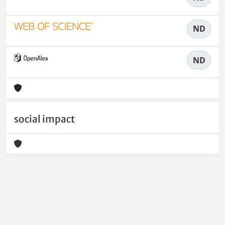
ND
ND
social impact