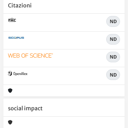
Citazioni
ND
ND
ND
ND
social impact