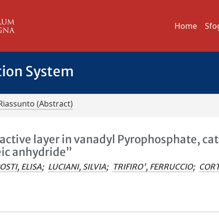
Home
Sfo
tion System
Riassunto (Abstract)
 active layer in vanadyl Pyrophosphate, cat
eic anhydride”
OSTI, ELISA
;
LUCIANI, SILVIA
;
TRIFIRO', FERRUCCIO
;
CORT