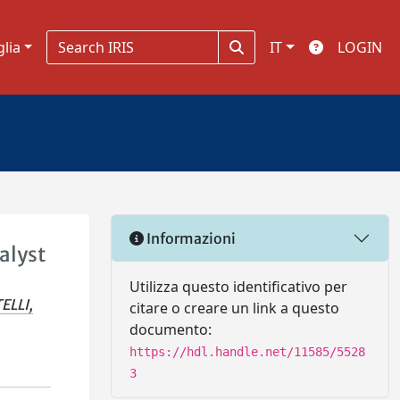
glia
IT
LOGIN
Informazioni
alyst
Utilizza questo identificativo per
ELLI,
citare o creare un link a questo
documento:
https://hdl.handle.net/11585/5528
3