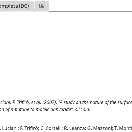
ompleta (DC)
uciani, F. Trifirò, et al. (2007). “A study on the nature of the surfac
n of n-butane to maleic anhydride”. s.l : s.n.
. Luciani; F. Trifirò; C. Cortelli; R. Leanza; G. Mazzoni; T. Monti