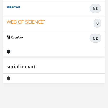
ND
0
ND
social impact