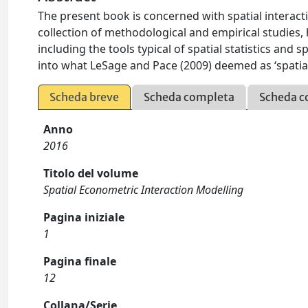
The present book is concerned with spatial interactio
collection of methodological and empirical studies,
including the tools typical of spatial statistics and 
into what LeSage and Pace (2009) deemed as ‘spatia
Scheda breve
Scheda completa
Scheda c
Anno
2016
Titolo del volume
Spatial Econometric Interaction Modelling
Pagina iniziale
1
Pagina finale
12
Collana/Serie