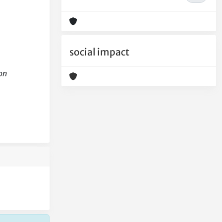
social impact
ion