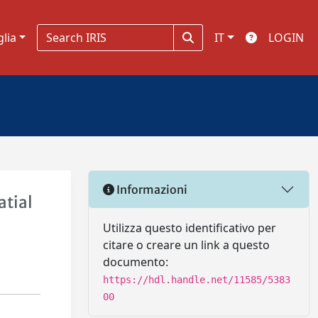
glia
IT
LOGIN
Informazioni
atial
Utilizza questo identificativo per
citare o creare un link a questo
documento:
https://hdl.handle.net/11585/5383
00