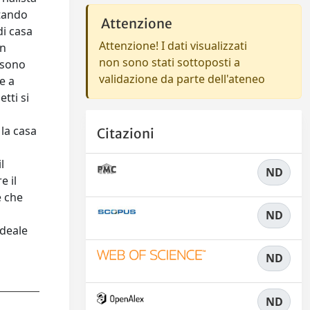
rtando
Attenzione
di casa
Attenzione! I dati visualizzati
in
non sono stati sottoposti a
 sono
validazione da parte dell'ateneo
e a
tti si
 la casa
Citazioni
l
ND
e il
e che
ND
ideale
ND
ND