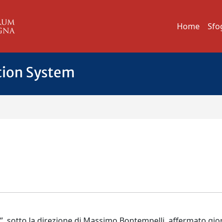
Home
Sfo
tion System
”, sotto la direzione di Massimo Bontempelli, affermato gio