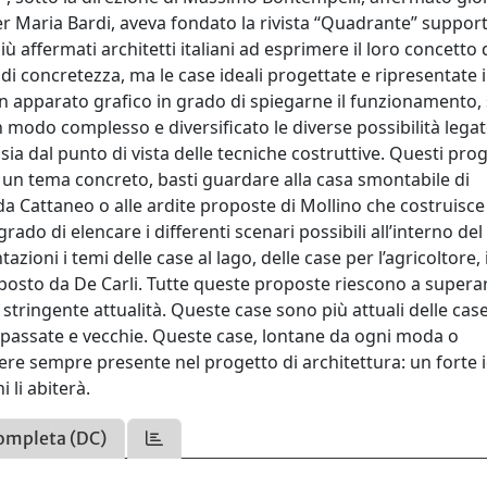
ier Maria Bardi, aveva fondato la rivista “Quadrante” suppo
 più affermati architetti italiani ad esprimere il loro concetto 
 di concretezza, ma le case ideali progettate e ripresentate 
 un apparato grafico in grado di spiegarne il funzionamento,
in modo complesso e diversificato le diverse possibilità legat
ia dal punto di vista delle tecniche costruttive. Questi proge
n tema concreto, basti guardare alla casa smontabile di
da Cattaneo o alle ardite proposte di Mollino che costruisce
rado di elencare i differenti scenari possibili all’interno del
ioni i temi delle case al lago, delle case per l’agricoltore, i
roposto da De Carli. Tutte queste proposte riescono a superar
 stringente attualità. Queste case sono più attuali delle cas
passate e vecchie. Queste case, lontane da ogni moda o
re sempre presente nel progetto di architettura: un forte 
i li abiterà.
ompleta (DC)