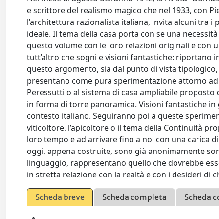
e scrittore del realismo magico che nel 1933, con P
l’architettura razionalista italiana, invita alcuni tra i
ideale. Il tema della casa porta con se una necessità
questo volume con le loro relazioni originali e con
tutt’altro che sogni e visioni fantastiche: riportano 
questo argomento, sia dal punto di vista tipologico, s
presentano come pura sperimentazione attorno ad u
Peressutti o al sistema di casa ampliabile proposto 
in forma di torre panoramica. Visioni fantastiche in g
contesto italiano. Seguiranno poi a queste sperimentaz
viticoltore, l’apicoltore o il tema della Continuità p
loro tempo e ad arrivare fino a noi con una carica di
oggi, appena costruite, sono già anonimamente sor
linguaggio, rappresentano quello che dovrebbe esse
in stretta relazione con la realtà e con i desideri di ch
Scheda breve
Scheda completa
Scheda c