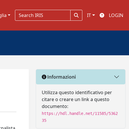
glia
IT
LOGIN
Informazioni
Utilizza questo identificativo per
citare o creare un link a questo
documento:
https://hdl.handle.net/11585/5362
35
rnalista