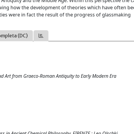
al Antiquity and the Middle Age. Within this perspective the c
owing how the development of theories which have often b
vities were in fact the result of the progress of glassmaking
ompleta (DC)
and Art from Graeco-Roman Antiquity to Early Modern Era
s in Ancient Chemical Philosophy. FIRENZE : Leo Olschki.