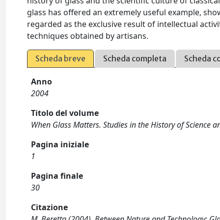
history of glass and the scientific culture of classic
glass has offered an extremely useful example, sh
regarded as the exclusive result of intellectual acti
techniques obtained by artisans.
Scheda breve
Scheda completa
Scheda c
Anno
2004
Titolo del volume
When Glass Matters. Studies in the History of Science 
Pagina iniziale
1
Pagina finale
30
Citazione
M. Beretta (2004). Between Nature and Technology: Glas