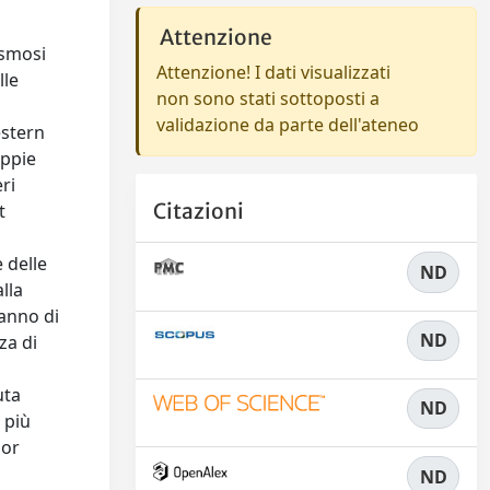
Attenzione
asmosi
Attenzione! I dati visualizzati
lle
non sono stati sottoposti a
validazione da parte dell'ateneo
estern
oppie
ri
Citazioni
t
 delle
ND
lla
’anno di
ND
za di
uta
ND
 più
nor
ND