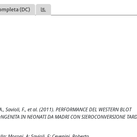
ompleta (DC)
i, A., Savioli, F., et al. (2011). PERFORMANCE DEL WESTERN BLOT
NGENITA IN NEONATI DA MADRI CON SIEROCONVERSIONE TARD
la; Moroni, A; Savioli, F; Cevenini, Roberto