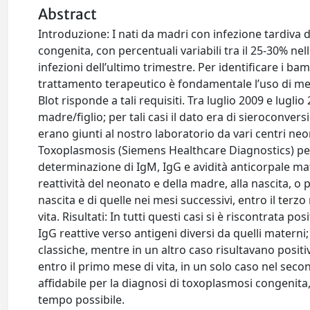
Abstract
Introduzione: I nati da madri con infezione tardiva 
congenita, con percentuali variabili tra il 25-30% ne
infezioni dell’ultimo trimestre. Per identificare i ba
trattamento terapeutico è fondamentale l’uso di meto
Blot risponde a tali requisiti. Tra luglio 2009 e lugl
madre/figlio; per tali casi il dato era di sieroconver
erano giunti al nostro laboratorio da vari centri neo
Toxoplasmosis (Siemens Healthcare Diagnostics) per l
determinazione di IgM, IgG e avidità anticorpale m
reattività del neonato e della madre, alla nascita, o
nascita e di quelle nei mesi successivi, entro il terzo 
vita. Risultati: In tutti questi casi si è riscontrata p
IgG reattive verso antigeni diversi da quelli materni
classiche, mentre in un altro caso risultavano posit
entro il primo mese di vita, in un solo caso nel sec
affidabile per la diagnosi di toxoplasmosi congenit
tempo possibile.