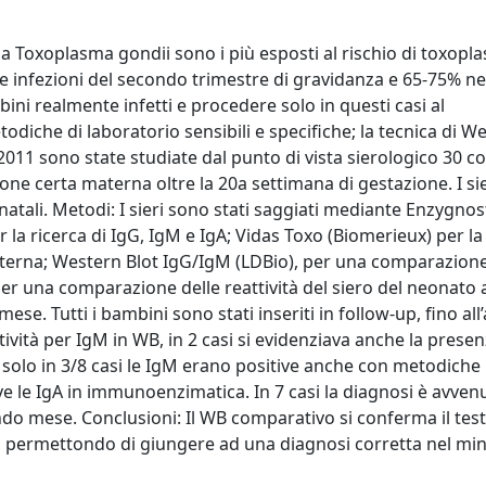
da Toxoplasma gondii sono i più esposti al rischio di toxopl
lle infezioni del secondo trimestre di gravidanza e 65-75% ne
mbini realmente infetti e procedere solo in questi casi al
diche di laboratorio sensibili e specifiche; la tecnica di W
io 2011 sono state studiate dal punto di vista sierologico 30 c
sione certa materna oltre la 20a settimana di gestazione. I sie
natali. Metodi: I sieri sono stati saggiati mediante Enzygnos
a ricerca di IgG, IgM e IgA; Vidas Toxo (Biomerieux) per la
aterna; Western Blot IgG/IgM (LDBio), per una comparazione
 per una comparazione delle reattività del siero del neonato a
mese. Tutti i bambini sono stati inseriti in follow-up, fino all
ositività per IgM in WB, in 2 casi si evidenziava anche la presen
; solo in 3/8 casi le IgM erano positive anche con metodiche
ive le IgA in immunoenzimatica. In 7 casi la diagnosi è avven
ondo mese. Conclusioni: Il WB comparativo si conferma il test
a, permettondo di giungere ad una diagnosi corretta nel mi