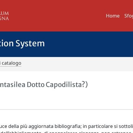
Home
Sfo
tion System
i catalogo
antasilea Dotto Capodilista?)
e della più aggiornata bibliografia; in particolare si sottol