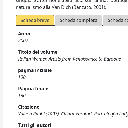
singolare attenzione dell’artista sui raffinati detta
naturalismo alla Van Dich (Banzato, 2001).
Scheda breve
Scheda completa
Scheda c
Anno
2007
Titolo del volume
Italian Women Artists from Renaissance to Baroque
pagina iniziale
190
Pagina finale
190
Citazione
Valeria Rubbi (2007). Chiara Varotari. Portrait of a Lady
Tutti gli autori