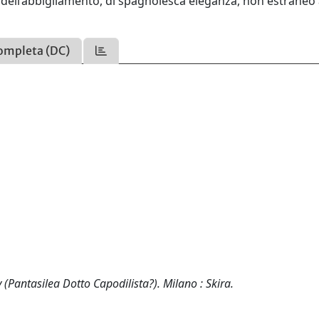
gli dell’abbigliamento, di spagnolesca eleganza, non estraneo
ompleta (DC)
 (Pantasilea Dotto Capodilista?). Milano : Skira.