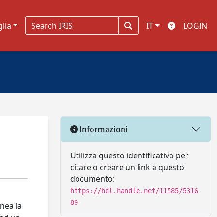
glia
IT
LOGIN
Informazioni
Utilizza questo identificativo per
citare o creare un link a questo
documento:
https://hdl.handle.net/11585/5316
89
inea la