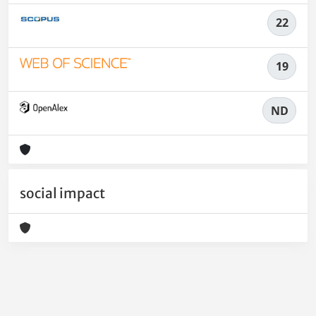
22
19
ND
social impact