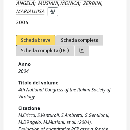
ANGELA
;
MUSIANI, MONICA
;
ZERBINI,
MARIALUISA
2004
Scheda breve
Scheda completa
Scheda completa (DC)
Anno
2004
Titolo del volume
4th National Congress of the Italian Society of
Virology
Citazione
M.Cricca, S.Venturoli, S.Ambretti, G.Gentilomi,
M.D’Angelo, M.Musiani, et al. (2004).
Evaluation of quantitative PCR assays for the