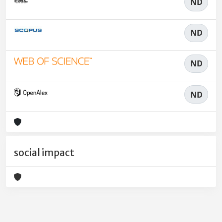
ND
ND
ND
ND
social impact