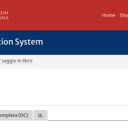
Home
Sfo
tion System
/ saggio in libro
ompleta (DC)