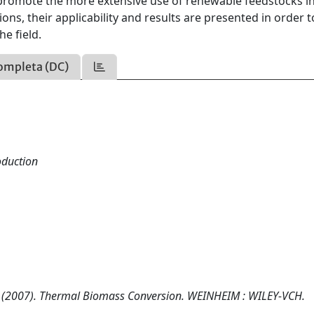
ill promote the more extensive use of renewable feedstocks i
ons, their applicability and results are presented in order t
e field.
ompleta (DC)
oduction
accari (2007). Thermal Biomass Conversion. WEINHEIM : WILEY-VCH.