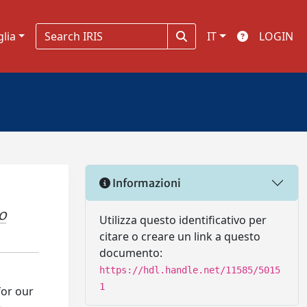
glia
IT
LOGIN
Informazioni
O
Utilizza questo identificativo per
citare o creare un link a questo
documento:
https://hdl.handle.net/11585/5015
1
for our