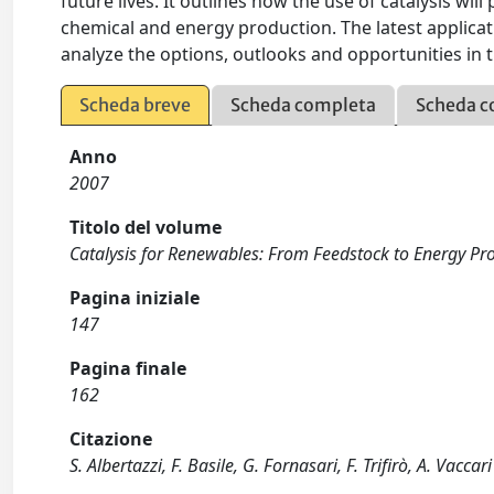
future lives. It outlines how the use of catalysis w
chemical and energy production. The latest applicati
analyze the options, outlooks and opportunities in th
Scheda breve
Scheda completa
Scheda c
Anno
2007
Titolo del volume
Catalysis for Renewables: From Feedstock to Energy Pr
Pagina iniziale
147
Pagina finale
162
Citazione
S. Albertazzi, F. Basile, G. Fornasari, F. Trifirò, A. V