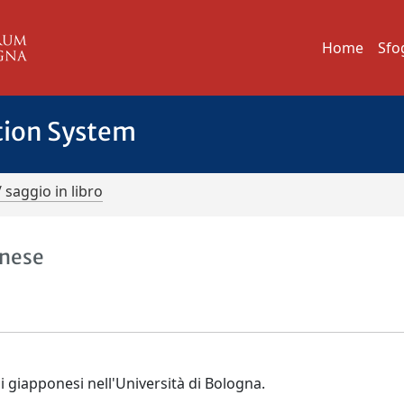
Home
Sfo
tion System
/ saggio in libro
gnese
di giapponesi nell'Università di Bologna.