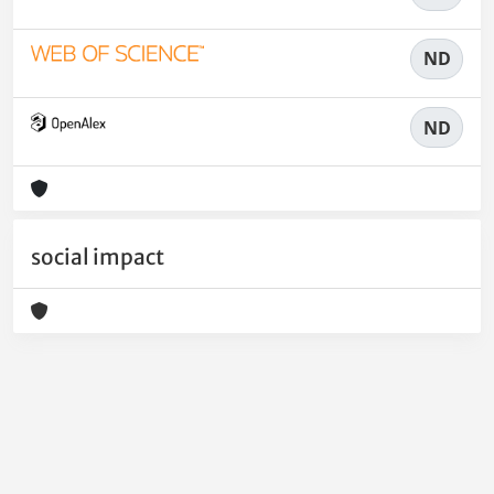
ND
ND
social impact