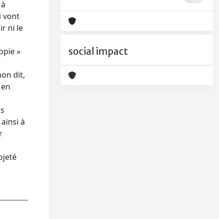
 à
i vont
r ni le
social impact
opie »
on dit,
 en
rs
ainsi à
r
ojeté