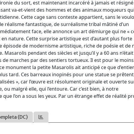
ronie du sort, est maintenant incarcéré à jamais et résigné
cessant va-et-vient des hommes et des animaux moqueurs qu
idienne. Cette cage sans conteste appartient, sans le vouloi
able réalisme fantastique, de surréalisme tribal mâtiné d’un
 immédiatement face, elle annonce un art démiurge qui ne « c
st en nature. Cette surprise artistique est d’autant plus forte
ce épisode de modernisme artistique, riche de poésie et de n
e. Masarolis pendant des siècles et jusqu’il y a 60 ans n’était
s de marches par des sentiers tortueux. Il est pour le moins
e monument la petite Masarolis ait anticipé ce que d’entie
lus tard. Ces barreaux inopinés pour une statue se prêtent 
ialisées », car l’œuvre est résolument originale et ouverte su
, ou malgré elle, qui l’entoure. Car c’est bien, à notre
e que l’on a sous les yeux. Par un étrange effet de réalité pr
ompleta (DC)