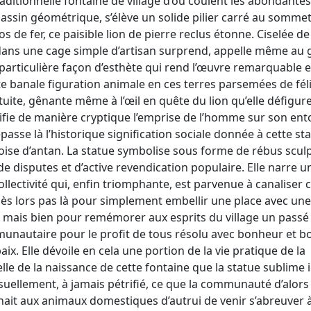
 traditionnelle fontaine de village d’où coulent les abondante
assin géométrique, s’élève un solide pilier carré au somme
 de fer, ce paisible lion de pierre reclus étonne. Ciselée d
dans une cage simple d’artisan surprend, appelle même au 
s particulière façon d’esthète qui rend l’œuvre remarquable 
e banale figuration animale en ces terres parsemées de fél
tuite, gênante même à l’œil en quête du lion qu’elle défigur
signifie de manière cryptique l’emprise de l’homme sur son en
passe là l’historique signification sociale donnée à cette st
ise d’antan. La statue symbolise sous forme de rébus scul
e disputes et d’active revendication populaire. Elle narre u
ollectivité qui, enfin triomphante, est parvenue à canaliser 
 dès lors pas là pour simplement embellir une place avec un
e, mais bien pour remémorer aux esprits du village un passé
mmunautaire pour le profit de tous résolu avec bonheur et 
x. Elle dévoile en cela une portion de la vie pratique de la
lle de la naissance de cette fontaine que la statue sublime i
uellement, à jamais pétrifié, ce que la communauté d’alors
ait aux animaux domestiques d’autrui de venir s’abreuver à