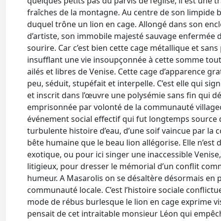
quelques petits pas du parvis de l’église, il est une
fraîches de la montagne. Au centre de son limpide b
duquel trône un lion en cage. Allongé dans son enclos
d’artiste, son immobile majesté sauvage enfermée 
sourire. Car c’est bien cette cage métallique et san
insufflant une vie insoupçonnée à cette somme tout
ailés et libres de Venise. Cette cage d’apparence gra
peu, séduit, stupéfait et interpelle. C’est elle qui 
et inscrit dans l’œuvre une polysémie sans fin qui dé
emprisonnée par volonté de la communauté villageo
événement social effectif qui fut longtemps source d
turbulente histoire d’eau, d’une soif vaincue par la c
bête humaine que le beau lion allégorise. Elle n’est
exotique, ou pour ici singer une inaccessible Venis
litigieux, pour dresser le mémorial d’un conflit co
humeur. A Masarolis on se désaltère désormais en pai
communauté locale. C’est l’histoire sociale conflictue
mode de rébus burlesque le lion en cage exprime vis
pensait de cet intraitable monsieur Léon qui empêch