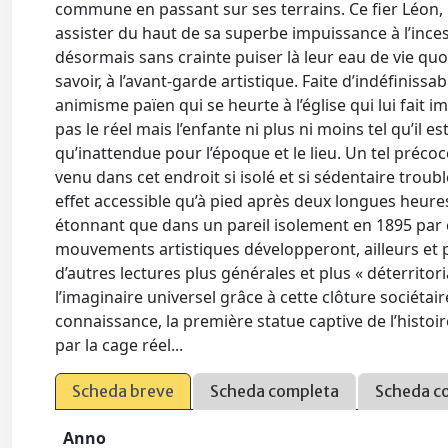
commune en passant sur ses terrains. Ce fier Léon, i
assister du haut de sa superbe impuissance à l’in
désormais sans crainte puiser là leur eau de vie quot
savoir, à l’avant-garde artistique. Faite d’indéfiniss
animisme païen qui se heurte à l’église qui lui fait
pas le réel mais l’enfante ni plus ni moins tel qu’il e
qu’inattendue pour l’époque et le lieu. Un tel préco
venu dans cet endroit si isolé et si sédentaire troubl
effet accessible qu’à pied après deux longues heure
étonnant que dans un pareil isolement en 1895 par c
mouvements artistiques développeront, ailleurs et p
d’autres lectures plus générales et plus « déterritor
l’imaginaire universel grâce à cette clôture sociétaire
connaissance, la première statue captive de l’histoir
par la cage réel...
Scheda breve
Scheda completa
Scheda c
Anno