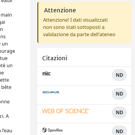
s eaux
t
Attenzione
e main
Attenzione! I dati visualizzati
gai
non sono stati sottoposti a
en
validazione da parte dell'ateneo
ins
e un
tourage
Citazioni
atue
pté un
ne
ND
cette
e bête
ND
bonne
ND
ci. A
 l’eau
ND