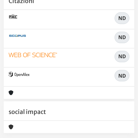
Citazioni
ND
ND
ND
ND
social impact