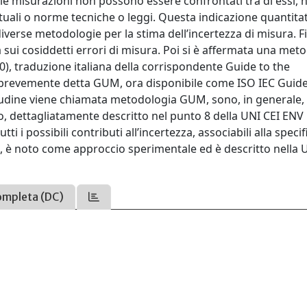
delle misurazioni non possono essere confrontati tra di essi, 
ttuali o norme tecniche o leggi. Questa indicazione quantitat
iverse metodologie per la stima dell’incertezza di misura. F
 sui cosiddetti errori di misura. Poi si è affermata una met
0), traduzione italiana della corrispondente Guide to the
 brevemente detta GUM, ora disponibile come ISO IEC Guide
tudine viene chiamata metodologia GUM, sono, in generale,
ico, dettagliatamente descritto nel punto 8 della UNI CEI ENV
tti i possibili contributi all’incertezza, associabili alla specif
o, è noto come approccio sperimentale ed è descritto nella 
ompleta (DC)