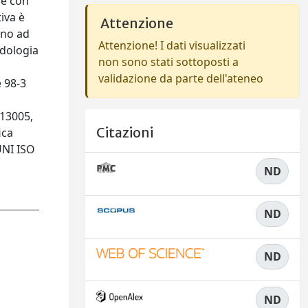
né con
iva è
Attenzione
ino ad
Attenzione! I dati visualizzati
odologia
non sono stati sottoposti a
validazione da parte dell'ateneo
 98-3
 13005,
Citazioni
ica
UNI ISO
ND
ND
ND
ND