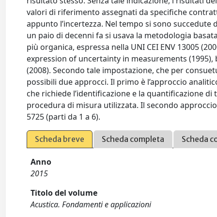
risultato stesso. Senza tale indicazione, i risultati 
valori di riferimento assegnati da specifiche contra
appunto l’incertezza. Nel tempo si sono succedute d
un paio di decenni fa si usava la metodologia basata
più organica, espressa nella UNI CEI ENV 13005 (200
expression of uncertainty in measurements (1995),
(2008). Secondo tale impostazione, che per consue
possibili due approcci. Il primo è l’approccio analit
che richiede l’identificazione e la quantificazione di tu
procedura di misura utilizzata. Il secondo approcci
5725 (parti da 1 a 6).
Scheda breve
Scheda completa
Scheda c
Anno
2015
Titolo del volume
Acustica. Fondamenti e applicazioni