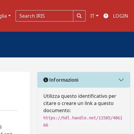
glia
IT
LOGIN
Informazioni
Utilizza questo identificativo per
citare o creare un link a questo
documento:
https://hdl.handle.net/11585/4861
66
l