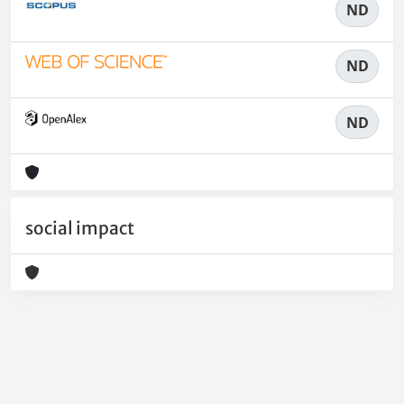
ND
ND
ND
social impact