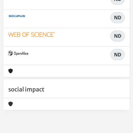
ND
ND
ND
social impact