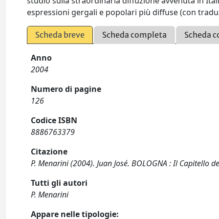
studio sulla straordinaria diffuzione avvenuta in Ital
espressioni gergali e popolari più diffuse (con traduz
Scheda breve
Scheda completa
Scheda c
Anno
2004
Numero di pagine
126
Codice ISBN
8886763379
Citazione
P. Menarini (2004). Juan José. BOLOGNA : Il Capitello de
Tutti gli autori
P. Menarini
Appare nelle tipologie: