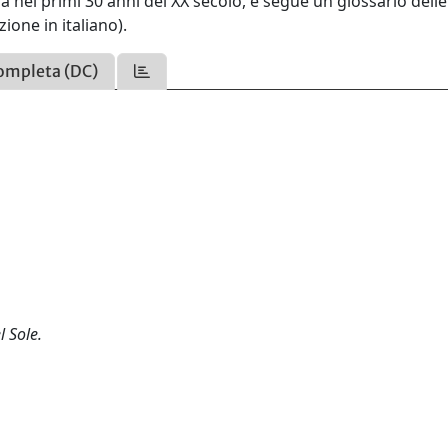
ia nel primi 30 anni del XX secolo, e segue un glossario delle
ione in italiano).
ompleta (DC)
l Sole.