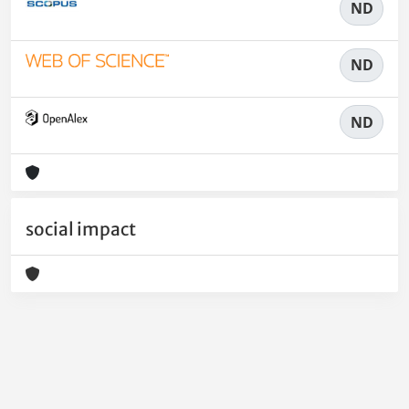
ND
ND
ND
social impact