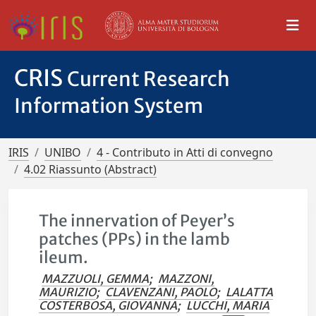
CRIS
Current Research
Information System
IRIS
UNIBO
4 - Contributo in Atti di convegno
4.02 Riassunto (Abstract)
The innervation of Peyer’s
patches (PPs) in the lamb
ileum.
MAZZUOLI, GEMMA
;
MAZZONI,
MAURIZIO
;
CLAVENZANI, PAOLO
;
LALATTA
COSTERBOSA, GIOVANNA
;
LUCCHI, MARIA