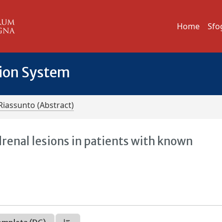
Home
Sfo
tion System
Riassunto (Abstract)
drenal lesions in patients with known