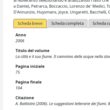
al Novecento selezionando e analizzando i testi che tr
a Dante), Petrarca, Boccaccio, Lorenzo de' Medici, T
D'Annunzio, Huysmans, Joyce. Ungaretti, Bacchelli, 
Scheda breve
Scheda completa
Scheda c
Anno
2006
Titolo del volume
La città e il suo fiume. Il cammino delle acque nella stori
Pagina iniziale
75
Pagina finale
104
Citazione
A. Battistini (2006). Le suggestioni letterarie dei fium