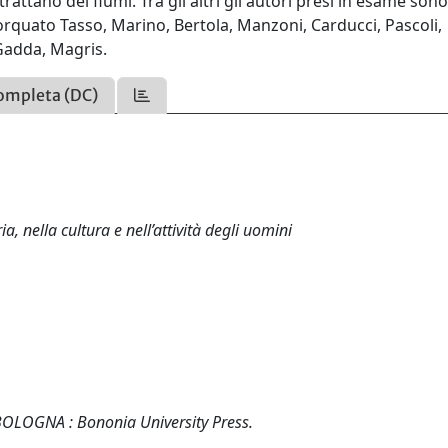
attano dei fiumi. Tra gli altri gli autori presi in esame sono
orquato Tasso, Marino, Bertola, Manzoni, Carducci, Pascoli,
Gadda, Magris.
ompleta (DC)
a, nella cultura e nell’attività degli uomini
i. BOLOGNA : Bononia University Press.