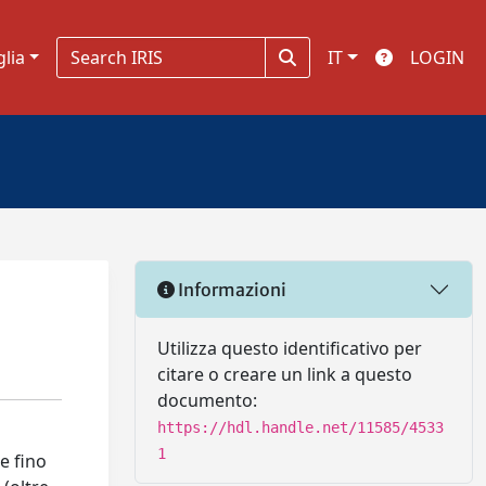
glia
IT
LOGIN
Informazioni
Utilizza questo identificativo per
citare o creare un link a questo
documento:
https://hdl.handle.net/11585/4533
1
e fino