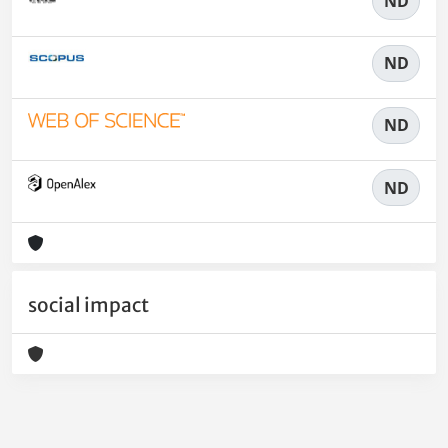
ND
ND
ND
ND
social impact