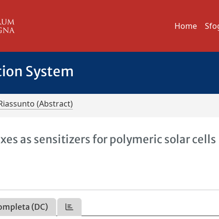
Home
Sfo
tion System
Riassunto (Abstract)
 as sensitizers for polymeric solar cells
ompleta (DC)